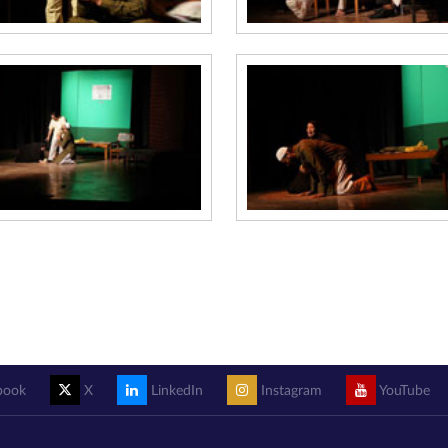
book
X
LinkedIn
Instagram
YouTube