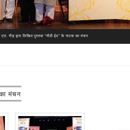
ी. एल. गौड़ द्वारा लिखित पुस्तक “मीठी ईद” के नाटक का मंचन
 का मंचन