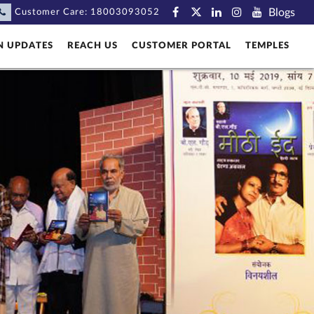
Blogs
Customer Care:
18003093052
N UPDATES
REACH US
CUSTOMER PORTAL
TEMPLES